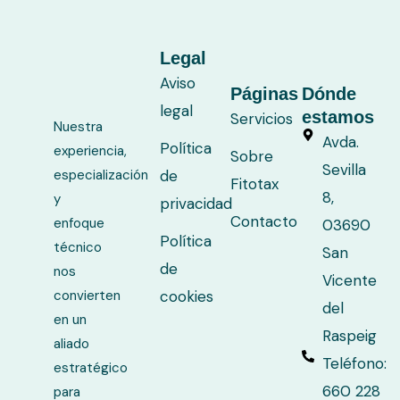
Universidad
de
Legal
Alicante.
Aviso
Páginas
Dónde
legal
estamos
Servicios
Nuestra
Avda.
Política
experiencia,
Sobre
Sevilla
especialización
de
Fitotax
8,
y
privacidad
Contacto
enfoque
03690
Política
técnico
San
de
nos
Vicente
convierten
cookies
del
en un
Raspeig
aliado
Teléfono:
estratégico
660 228
para