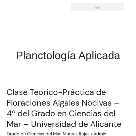
Ir
al
contenido
Planctología Aplicada
Clase Teorico-Práctica de
Clase
Teorico-
Floraciones Algales Nocivas –
Práctica
4º del Grado en Ciencias del
de
Mar – Universidad de Alicante
Floraciones
Algales
Grado en Ciencias del Mar
,
Mareas Rojas
/
admin