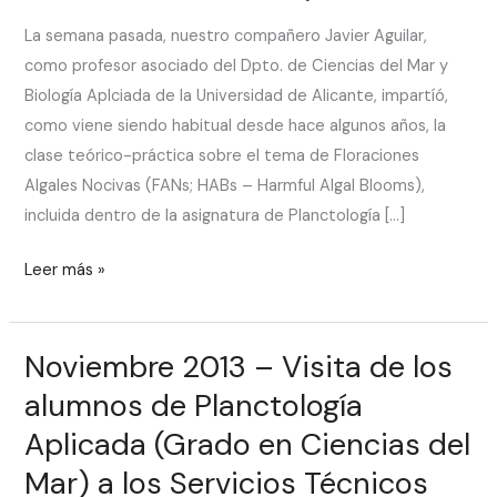
Nocivas
La semana pasada, nuestro compañero Javier Aguilar,
–
como profesor asociado del Dpto. de Ciencias del Mar y
4º
Biología Aplciada de la Universidad de Alicante, impartíó,
del
como viene siendo habitual desde hace algunos años, la
Grado
clase teórico-práctica sobre el tema de Floraciones
en
Algales Nocivas (FANs; HABs – Harmful Algal Blooms),
Ciencias
incluida dentro de la asignatura de Planctología […]
del
Mar
Leer más »
–
Universidad
de
Noviembre 2013 – Visita de los
Noviembre
Alicante
2013
alumnos de Planctología
–
Aplicada (Grado en Ciencias del
Visita
Mar) a los Servicios Técnicos
de