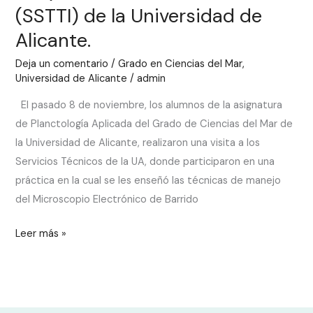
los
(SSTTI) de la Universidad de
alumnos
Alicante.
de
Deja un comentario
/
Grado en Ciencias del Mar
,
Planctología
Universidad de Alicante
/
admin
Aplicada
(Grado
El pasado 8 de noviembre, los alumnos de la asignatura
en
de Planctología Aplicada del Grado de Ciencias del Mar de
Ciencias
la Universidad de Alicante, realizaron una visita a los
del
Servicios Técnicos de la UA, donde participaron en una
Mar)
práctica en la cual se les enseñó las técnicas de manejo
a
del Microscopio Electrónico de Barrido
los
Leer más »
Servicios
Técnicos
(SSTTI)
de
la