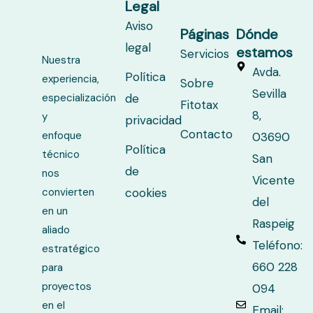
Legal
Aviso
Páginas
Dónde
legal
estamos
Servicios
Nuestra
Avda.
Política
experiencia,
Sobre
Sevilla
especialización
de
Fitotax
8,
y
privacidad
Contacto
enfoque
03690
Política
técnico
San
de
nos
Vicente
convierten
cookies
del
en un
Raspeig
aliado
Teléfono:
estratégico
660 228
para
proyectos
094
en el
Email: