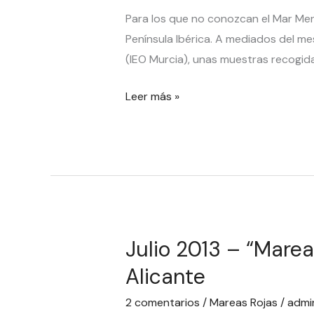
\»una
Para los que no conozcan el Mar Menor
sopa
Península Ibérica. A mediados del me
de
(IEO Murcia), unas muestras recogid
microalgas
Leer más »
y
algo
más\».
Julio 2013 – “Mare
Julio
2013
Alicante
–
2 comentarios
/
Mareas Rojas
/
admi
“Marea