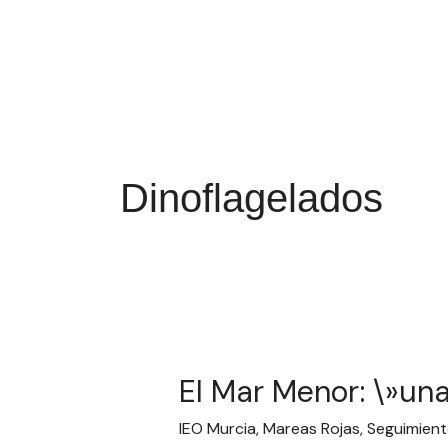
Ir
al
contenido
Dinoflagelados
El Mar Menor: \»una
El
Mar
IEO Murcia
,
Mareas Rojas
,
Seguimient
Menor: