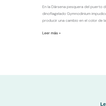
Marrón”
En la Dársena pesquera del puerto d
en
dinoflagelado Gymnodinium impudicu
la
producir una cambio en el color de 
Dársena
Pesquera
Leer más »
del
puerto
de
Alicante
Le