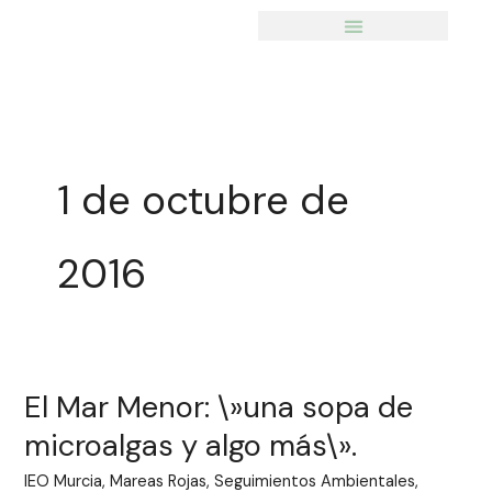
Ir
al
contenido
1 de octubre de
2016
El Mar Menor: \»una sopa de
El
Mar
microalgas y algo más\».
Menor:
IEO Murcia
,
Mareas Rojas
,
Seguimientos Ambientales
,
\»una