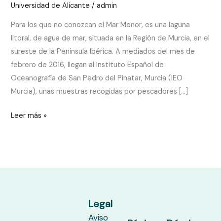
Universidad de Alicante
/
admin
sopa
Para los que no conozcan el Mar Menor, es una laguna
de
litoral, de agua de mar, situada en la Región de Murcia, en el
microalgas
sureste de la Península Ibérica. A mediados del mes de
y
febrero de 2016, llegan al Instituto Español de
algo
Oceanografía de San Pedro del Pinatar, Murcia (IEO
más\».
Murcia), unas muestras recogidas por pescadores […]
Leer más »
Legal
Aviso