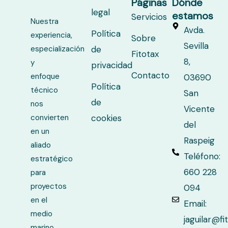
Páginas
Dónde
legal
estamos
Servicios
Nuestra
Avda.
Política
experiencia,
Sobre
Sevilla
especialización
de
Fitotax
8,
y
privacidad
Contacto
enfoque
03690
Política
técnico
San
de
nos
Vicente
convierten
cookies
del
en un
Raspeig
aliado
Teléfono:
estratégico
660 228
para
proyectos
094
en el
Email:
medio
jaguilar@f
marino.